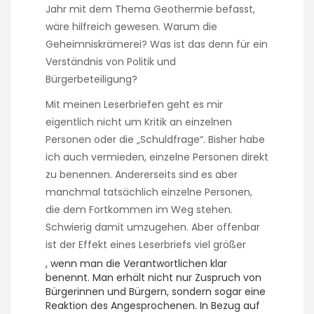
n
Jahr mit dem Thema Geothermie befasst,
t
wäre hilfreich gewesen. Warum die
,
Geheimniskrämerei? Was ist das denn für ein
i
Verständnis von Politik und
t
i
Bürgerbeteiligung?
s
Mit meinen Leserbriefen geht es mir
e
f
eigentlich nicht um Kritik an einzelnen
f
Personen oder die „Schuldfrage“. Bisher habe
e
ich auch vermieden, einzelne Personen direkt
c
zu benennen. Andererseits sind es aber
t
i
manchmal tatsächlich einzelne Personen,
v
die dem Fortkommen im Weg stehen.
e
Schwierig damit umzugehen. Aber offenbar
t
ist der Effekt eines Leserbriefs viel größer
h
a
S
, wenn man die Verantwortlichen klar
t
u
benennt. Man erhält nicht nur Zuspruch von
d
c
Bürgerinnen und Bürgern, sondern sogar eine
o
h
Reaktion des Angesprochenen. In Bezug auf