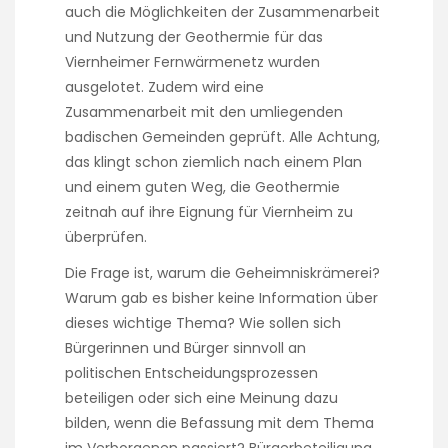
auch die Möglichkeiten der Zusammenarbeit
i
s
und Nutzung der Geothermie für das
l
Viernheimer Fernwärmenetz wurden
a
ausgelotet. Zudem wird eine
t
Zusammenarbeit mit den umliegenden
i
v
badischen Gemeinden geprüft. Alle Achtung,
e
das klingt schon ziemlich nach einem Plan
l
und einem guten Weg, die Geothermie
o
zeitnah auf ihre Eignung für Viernheim zu
t
t
überprüfen.
e
Die Frage ist, warum die Geheimniskrämerei?
r
y
Warum gab es bisher keine Information über
.
dieses wichtige Thema? Wie sollen sich
W
Bürgerinnen und Bürger sinnvoll an
h
politischen Entscheidungsprozessen
i
l
beteiligen oder sich eine Meinung dazu
s
bilden, wenn die Befassung mit dem Thema
t