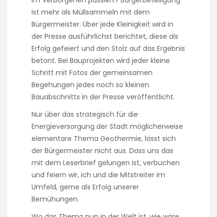
im Verborgenen passiert? Bürgerbeteiligung
p
ist mehr als Müllsammeln mit dem
h
a
Bürgermeister. Über jede Kleinigkeit wird in
r
der Presse ausführlichst berichtet, diese als
m
Erfolg gefeiert und den Stolz auf das Ergebnis
a
betont. Bei Bauprojekten wird jeder kleine
c
i
Schritt mit Fotos der gemeinsamen
e
Begehungen jedes noch so kleinen
s
Bauabschnitts in der Presse veröffentlicht.
h
a
Nur über das strategisch für die
v
Energieversorgung der Stadt möglicherweise
e
a
elementare Thema Geothermie, lässt sich
g
der Bürgermeister nicht aus. Dass uns das
u
mit dem Leserbrief gelungen ist, verbuchen
i
und feiern wir, ich und die Mitstreiter im
d
a
Umfeld, gerne als Erfolg unserer
n
Bemühungen.
c
e
Wo das Thema nun in der Welt ist, wie wäre