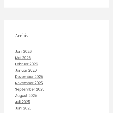
r
l
o
l
d
,
u
i
c
n
t
t
s
Archiv
h
a
e
r
o
e
t
Juni 2026
v
h
Mai 2026
e
e
r
Februar 2026
r
y
Januar 2026
g
s
r
Dezember 2025
o
o
November 2025
u
u
n
September 2025
p
d
August 2025
,
e
n
Juli 2025
d
o
Juni 2025
f
t