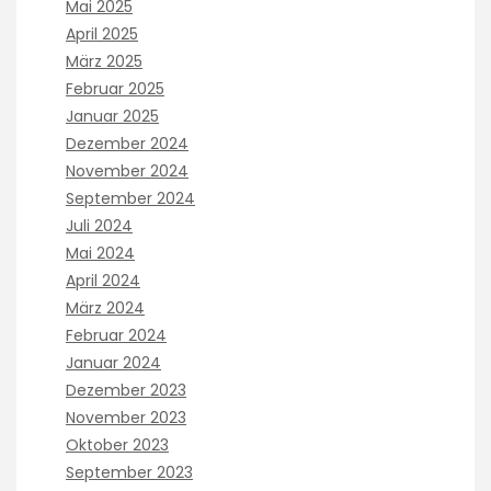
o
Mai 2025
e
r
April 2025
d
w
t
März 2025
a
h
Februar 2025
y
o
p
Januar 2025
s
r
Dezember 2024
e
o
T
November 2024
f
i
September 2024
e
g
s
Juli 2024
r
s
Mai 2024
i
i
g
April 2024
o
n
März 2024
n
a
a
Februar 2024
â
l
Januar 2024
€
.
”
Dezember 2023
b
a
November 2023
u
t
y
Oktober 2023
h
z
September 2023
a
i