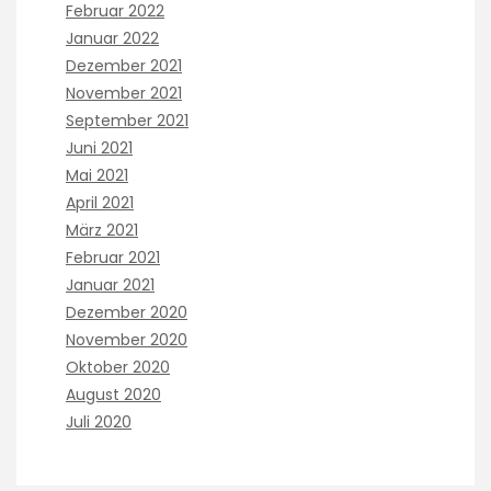
e
Februar 2022
a
r
Januar 2022
n
v
d
Dezember 2021
e
o
November 2021
d
t
a
September 2021
h
n
Juni 2021
e
d
r
Mai 2021
/
a
April 2021
o
n
r
März 2021
t
r
Februar 2021
i
e
b
Januar 2021
d
i
Dezember 2020
u
o
c
November 2020
t
e
Oktober 2020
i
d
c
August 2020
d
s
Juli 2020
u
b
r
y
i
i