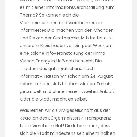
t
es mit einer Informationsveranstaltung zum
o
Thema? So können sich die
t
Viernheimerinnen und Viernheimer ein
a
k
informiertes Bild machen von den Chancen
e
und Risiken der Geothermie. Mitstreiter aus
a
unserem Kreis haben vor ein paar Wochen
s
eine solche Infoveranstaltung der Firma
t
h
Vulcan Energy in Haßloch besucht. Die
e
machen das gut, neutral und hoch
y
informativ. Hätten wir schon am 24. August
g
haben können. Jetzt haben wir den Termin
i
v
gecancelt und planen einen zweiten Anlauf.
e
Oder die Stadt macht es selbst.
m
o
Was lernen wir als Zivilgesellschaft aus der
v
Reaktion des Bürgermeisters? Transparenz
e
tut in Viernheim Not! Die Information, dass
m
sich die Stadt mindestens seit einem halben
e