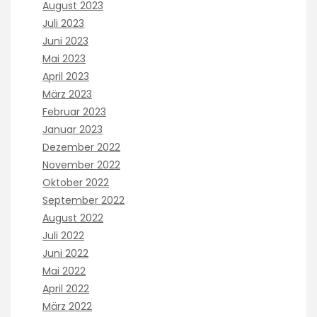
t
August 2023
t
a
Juli 2023
h
r
r
Juni 2023
e
o
Mai 2023
t
m
a
April 2023
a
k
März 2023
x
i
o
Februar 2023
n
n
Januar 2023
g
l
t
Dezember 2022
i
o
November 2022
n
t
e
Oktober 2022
h
T
September 2022
e
h
m
August 2022
e
u
Juli 2022
h
l
o
Juni 2022
t
u
Mai 2022
i
r
p
April 2022
s
l
März 2022
s
e