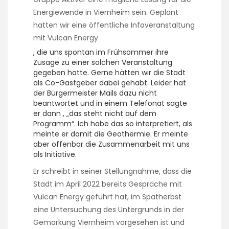
Energiewende in Viernheim sein. Geplant
hatten wir eine öffentliche Infoveranstaltung
mit Vulcan Energy
T
, die uns spontan im Frühsommer ihre
h
Zusage zu einer solchen Veranstaltung
i
gegeben hatte. Gerne hätten wir die Stadt
s
als Co-Gastgeber dabei gehabt. Leider hat
m
der Bürgermeister Mails dazu nicht
a
beantwortet und in einem Telefonat sagte
y
er dann
, „das steht nicht auf dem
t
Programm“. Ich habe das so interpretiert, als
r
meinte er damit die Geothermie. Er meinte
e
aber offenbar die Zusammenarbeit mit uns
a
als Initiative.
t
Er schreibt in seiner Stellungnahme, dass die
i
Stadt im April 2022 bereits Gespräche mit
n
a
Vulcan Energy geführt hat, im Spätherbst
l
eine Untersuchung des Untergrunds in der
e
Gemarkung Viernheim vorgesehen ist und
g