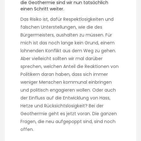
c
l
die Geothermie sind wir nun tatsächlich
t
o
einen Schritt weiter.
o
z
Das Risiko ist, dafür Respektlosigkeiten und
r
e
s
falschen Unterstellungen, wie die des
n
a
g
Bürgermeisters, aushalten zu müssen. Für
n
e
mich ist das noch lange kein Grund, einem
d
i
lohnenden Konflikt aus dem Weg zu gehen.
A
n
m
Aber vielleicht sollten wir mal darüber
m
h
a
sprechen, welchen Anteil die Reaktionen von
a
k
Politikern daran haben, dass sich immer
r
i
weniger Menschen kommunal einbringen
i
n
c
und politisch engagieren wollen. Oder auch
g
s
d
der Einfluss auf die Entwicklung von Hass,
e
e
Hetze und Rücksichtslosigkeit? Bei der
s
s
Geothermie geht es jetzt voran. Die ganzen
s
i
i
Fragen, die neu aufgepoppt sind, sind noch
g
o
n
offen.
n
w
p
i